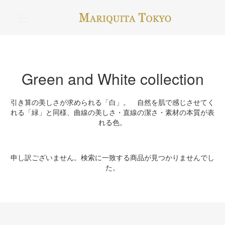
コ
ン
メニュー
テ
ン
ツ
に
ス
Green and White collection
キ
ッ
プ
引き算の美しさが求められる「白」。 自然を肌で感じさせてく
す
れる「緑」と同様、曲線の美しさ・直線の潔さ・素材の本質が表
る
れる色。
申し訳ございません。検索に一致する商品が見つかりませんでし
た。